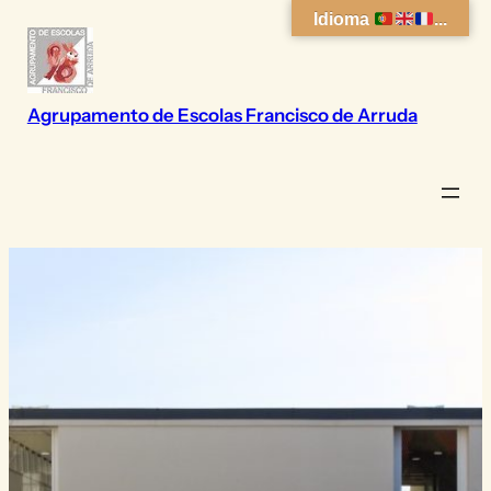
Saltar
Idioma
...
para
o
conteúdo
Agrupamento de Escolas Francisco de Arruda