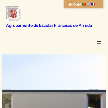
Saltar
Idioma
...
para
o
conteúdo
Agrupamento de Escolas Francisco de Arruda