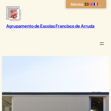
Saltar
Idioma
...
para
o
conteúdo
Agrupamento de Escolas Francisco de Arruda