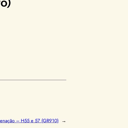
ro)
denação – H55 e 57 (GR910)
→