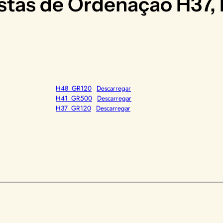
as de Ordenação H37, H
H48_GR120
Descarregar
H41_GR500
Descarregar
H37_GR120
Descarregar