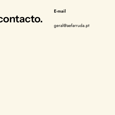
E-mail
ontacto.
geral@aefarruda.pt