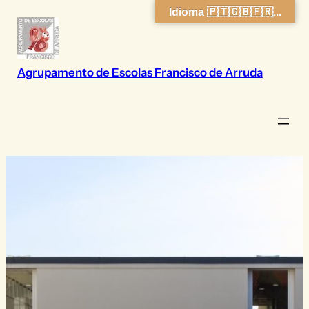
Saltar
Idioma 🇵🇹🇬🇧🇫🇷...
para
o
conteúdo
Agrupamento de Escolas Francisco de Arruda