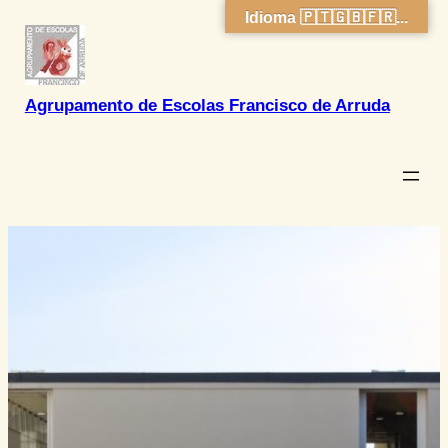
Idioma 🇵🇹🇬🇧🇫🇷...
Saltar
para
o
conteúdo
Agrupamento de Escolas Francisco de Arruda