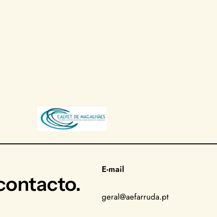
E-mail
ontacto.
geral@aefarruda.pt